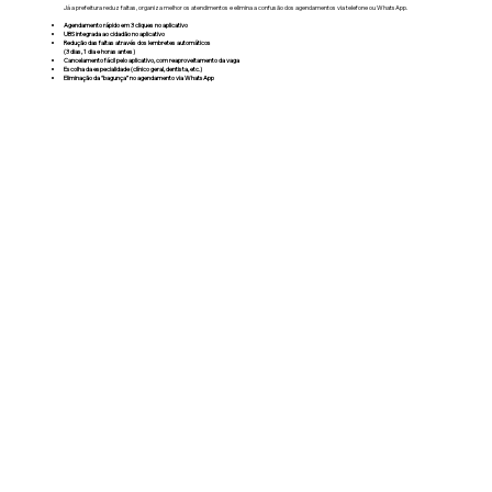
Já a prefeitura reduz faltas, organiza melhor os atendimentos e elimina a confusão dos agendamentos via telefone ou WhatsApp.
Agendamento rápido em 3 cliques no aplicativo
UBS integrada ao cidadão no aplicativo
Redução das faltas através dos lembretes automáticos
(3 dias, 1 dia e horas antes)
Cancelamento fácil pelo aplicativo, com reaproveitamento da vaga
Escolha da especialidade (clínico geral, dentista, etc.)
Eliminação da “bagunça” no agendamento via WhatsApp