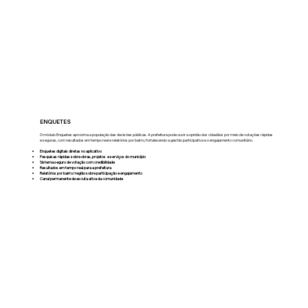
ENQUETES
O módulo Enquetes aproxima a população das decisões públicas. A prefeitura pode ouvir a opinião dos cidadãos por meio de votações rápidas
e seguras, com resultados em tempo real e relatórios por bairro, fortalecendo a gestão participativa e o engajamento comunitário.
Enquetes digitais diretas no aplicativo
Pesquisas rápidas sobre obras, projetos e serviços do município
Sistema seguro de votação com credibilidade
Resultados em tempo real para a prefeitura
Relatórios por bairro/região sobre participação e engajamento
Canal permanente de escuta ativa da comunidade