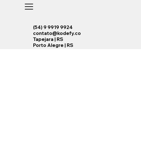
(54) 9 9919 9924
contato@kodefy.co
Tapejara | RS
Porto Alegre | RS