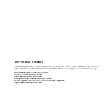
SORTE DIGITAL - SORTEIOS
O módulo Sorte Digital incentiva o comércio local de forma moderna e transparente. Cidadãos cadastram notas fiscais no app e participam de
sorteios automáticos, enquanto a prefeitura acompanha os resultados em tempo real, com redução de custos e aumento da arrecadação.
Escaneamento de cupons e notas fiscais pelo aplicativo
Conversão automática em números da sorte
Sorteios digitais instantâneos e transparentes
Painel administrativo para controlar prêmios, regras e auditoria
Relatórios completos de notas cadastradas, valores movimentados e engajamento
Segurança total e conformidade com a LGPD