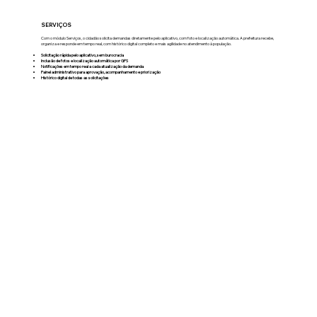
SERVIÇOS
Com o módulo Serviços, o cidadão solicita demandas diretamente pelo aplicativo, com foto e localização automática. A prefeitura recebe,
organiza e responde em tempo real, com histórico digital completo e mais agilidade no atendimento à população.
Solicitação rápida pelo aplicativo, sem burocracia
Inclusão de fotos e localização automática por GPS
Notificações em tempo real a cada atualização da demanda
Painel administrativo para aprovação, acompanhamento e priorização
Histórico digital de todas as solicitações