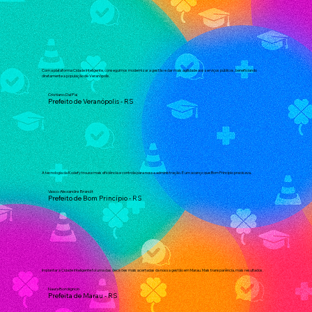
Com a plataforma Cidade Inteligente, conseguimos modernizar a gestão e dar mais agilidade aos serviços públicos, beneficiando
diretamente a população de Veranópolis.
Cristiano Dal Pai
Prefeito de Veranópolis - RS
A tecnologia da Kodefy trouxe mais eficiência e controle para nossa administração. É um avanço que Bom Princípio precisava.
Vasco Alexandre Brandt
Prefeito de Bom Princípio - RS
Implantar a Cidade Inteligente foi uma das decisões mais acertadas da nossa gestão em Marau. Mais transparência, mais resultados.
Naura Bordignon
Prefeita de Marau - RS