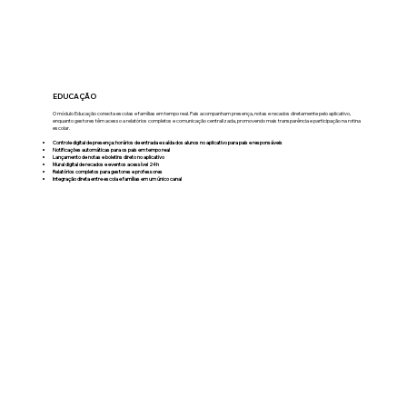
EDUCAÇÃO
O módulo Educação conecta escolas e famílias em tempo real. Pais acompanham presença, notas e recados diretamente pelo aplicativo,
enquanto gestores têm acesso a relatórios completos e comunicação centralizada, promovendo mais transparência e participação na rotina
escolar.
Controle digital de presença: horários de entrada e saída dos alunos no aplicativo para pais e responsáveis
Notificações automáticas para os pais em tempo real
Lançamento de notas e boletins direto no aplicativo
Mural digital de recados e eventos acessível 24h
Relatórios completos para gestores e professores
Integração direta entre escola e famílias em um único canal