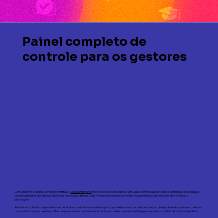
Painel completo de
controle para os gestores
Com um painel de gestão completo e intuitivo, a
Cidade Inteligente
oferece aos gestores públicos uma visão centralizada de todas as demandas da população.
De agendamentos de saúde a solicitações de serviços urbanos, cada módulo é monitorado em tempo real, permitindo controle total sobre os fluxos e
priorizações.
Além disso, a plataforma gera relatórios detalhados com indicadores estratégicos que auxiliam na tomada de decisões, no planejamento de ações e na melhoria
contínua dos serviços prestados. Mais do que uma ferramenta de atendimento, é um sistema de gestão inteligente que eleva o nível da administração pública.